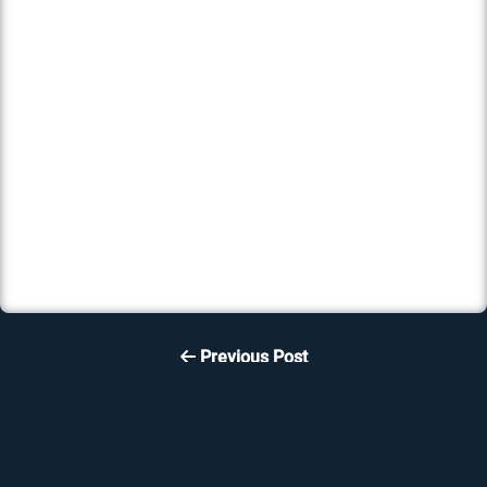
Previous Post
Reset a Windows User
Password with a Linux