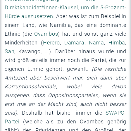
Direktkandidat*innen-Klausel, um die 5-Prozent-
Hürde auszusetzen
. Aber was ist zum Beispiel in
einem Land, wie Namibia, das eine dominante
Ethnie (die
Ovambos
) hat und sonst ganz viele
Minderheiten (
Herero
,
Damara
,
Nama
,
Himba
,
San
, Kavango, ...). Darüber hinaus wurde und
wird größtenteils immer noch die Partei, die zur
eigenen Ethnie gehört, gewählt.
(Die restliche
Amtszeit über beschwert man sich dann über
Korruptionsskandale, wobei viele davon
ausgehen, dass Oppositionsparteien, wenn sie
erst mal an der Macht sind, auch nicht besser
sind).
Deshalb hat bisher immer die
SWAPO-
Partei
(welche als zu den Ovambos gehörig
zählt) den Präsidenten und den Großteil der