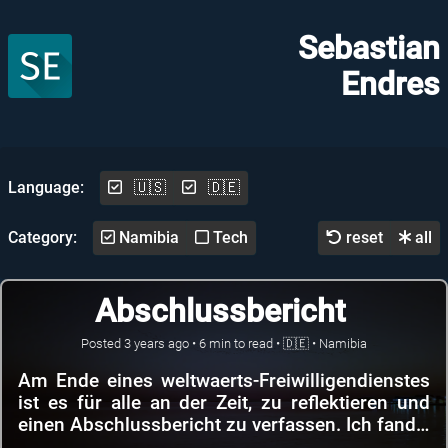
Sebastian
Endres
Language:
🇺🇸
🇩🇪
Category:
Namibia
Tech
reset
all
Abschlussbericht
Posted
3 years ago
•
6
min to read •
🇩🇪
•
Namibia
Am Ende eines weltwaerts-Freiwilligendienstes
ist es für alle an der Zeit, zu reflektieren und
einen Abschlussbericht zu verfassen. Ich fand…