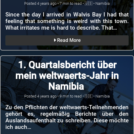
Posted
4 years ago
•
7
min to read •
🇺🇸
•
Namibia
Since the day I arrived in Walvis Bay I had that
feeling that something is weird with this town.
Sebastian Endres
What irritates me is hard to describe. That…
Read More
(he / him)
Space Admin
1. Quartalsbericht über
@sedrubal
mein weltwaerts-Jahr in
born at
360 ppm CO
Namibia
2
Posted
4 years ago
•
9
min to read •
🇩🇪
•
Namibia
::1
Zu den Pflichten der weltwaerts-Teilnehmenden
Resume
gehört es, regelmäßig Berichte über den
Auslandsaufenthalt zu schreiben. Diese möchte
ich auch…