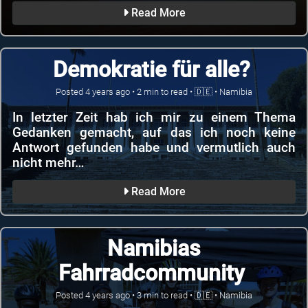
Read More
Demokratie für alle?
Posted
4 years ago
•
2
min to read •
🇩🇪
•
Namibia
In letzter Zeit hab ich mir zu einem Thema
Gedanken gemacht, auf das ich noch keine
Antwort gefunden habe und vermutlich auch
nicht mehr…
Read More
Namibias
Fahrradcommunity
Posted
4 years ago
•
3
min to read •
🇩🇪
•
Namibia