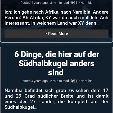
Posted
4 years ago
•
3
min to read •
🇩🇪
•
Namibia
Ich: Ich gehe nach Afrika, nach Namibia. Andere
Person: Ah Afrika, XY war da auch mal! Ich: Ach
interessant. In welchem Land war XY denn…
Read More
6 Dinge, die hier auf der
Südhalbkugel anders
sind
Posted
4 years ago
•
2
min to read •
🇩🇪
•
Namibia
Namibia befindet sich grob zwischen dem 17
und 29 Grad südlicher Breite und ist damit
eines der 27 Länder, die komplett auf der
Südhalbkugel…